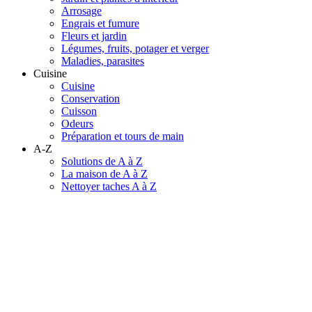
Arrosage
Engrais et fumure
Fleurs et jardin
Légumes, fruits, potager et verger
Maladies, parasites
Cuisine
Cuisine
Conservation
Cuisson
Odeurs
Préparation et tours de main
A-Z
Solutions de A à Z
La maison de A à Z
Nettoyer taches A à Z