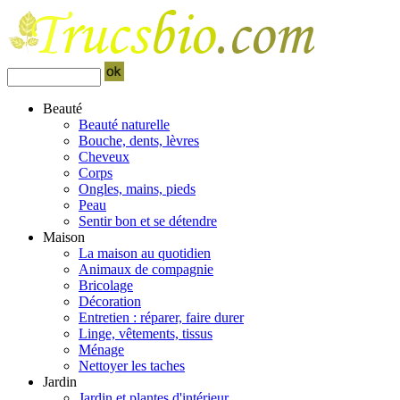
Beauté
Beauté naturelle
Bouche, dents, lèvres
Cheveux
Corps
Ongles, mains, pieds
Peau
Sentir bon et se détendre
Maison
La maison au quotidien
Animaux de compagnie
Bricolage
Décoration
Entretien : réparer, faire durer
Linge, vêtements, tissus
Ménage
Nettoyer les taches
Jardin
Jardin et plantes d'intérieur