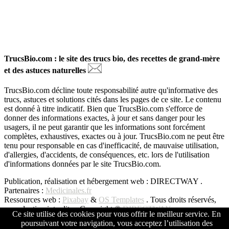
TrucsBio.com : le site des trucs bio, des recettes de grand-mère
et des astuces naturelles
TrucsBio.com décline toute responsabilité autre qu'informative des
trucs, astuces et solutions cités dans les pages de ce site. Le contenu
est donné à titre indicatif. Bien que TrucsBio.com s'efforce de
donner des informations exactes, à jour et sans danger pour les
usagers, il ne peut garantir que les informations sont forcément
complètes, exhaustives, exactes ou à jour. TrucsBio.com ne peut être
tenu pour responsable en cas d'inefficacité, de mauvaise utilisation,
d'allergies, d'accidents, de conséquences, etc. lors de l'utilisation
d'informations données par le site TrucsBio.com.
Publication, réalisation et hébergement web : DIRECTWAY .
Partenaires :
Medicinales.fr
Ressources web :
Pixabay
&
OS Templates
. Tous droits réservés,
reproduction interdite - Copyright ©
DIRECTWAY
Ce site utilise des cookies pour vous offrir le meilleur service. En
poursuivant votre navigation, vous acceptez l’utilisation des
Copyright © All Rights Reserved -
DIRECTWAY