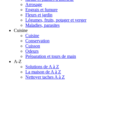
Arrosage
Engrais et fumure
Fleurs et jardin
Légumes, fruits, potager et verger
Maladies, parasites
Cuisine
Cuisine
Conservation
Cuisson
Odeurs
Préparation et tours de main
A-Z
Solutions de A à Z
La maison de A à Z
Nettoyer taches A à Z