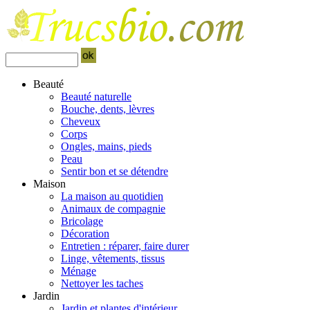
Beauté
Beauté naturelle
Bouche, dents, lèvres
Cheveux
Corps
Ongles, mains, pieds
Peau
Sentir bon et se détendre
Maison
La maison au quotidien
Animaux de compagnie
Bricolage
Décoration
Entretien : réparer, faire durer
Linge, vêtements, tissus
Ménage
Nettoyer les taches
Jardin
Jardin et plantes d'intérieur