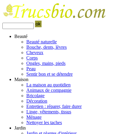
Beauté
Beauté naturelle
Bouche, dents, lèvres
Cheveux
Corps
Ongles, mains, pieds
Peau
Sentir bon et se détendre
Maison
La maison au quotidien
Animaux de compagnie
Bricolage
Décoration
Entretien : réparer, faire durer
Linge, vêtements, tissus
Ménage
Nettoyer les taches
Jardin
Jardin et plantes d'intérieur