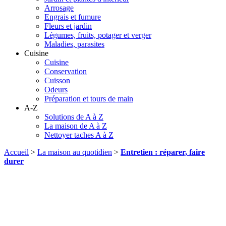
Arrosage
Engrais et fumure
Fleurs et jardin
Légumes, fruits, potager et verger
Maladies, parasites
Cuisine
Cuisine
Conservation
Cuisson
Odeurs
Préparation et tours de main
A-Z
Solutions de A à Z
La maison de A à Z
Nettoyer taches A à Z
Accueil
>
La maison au quotidien
>
Entretien : réparer, faire
durer