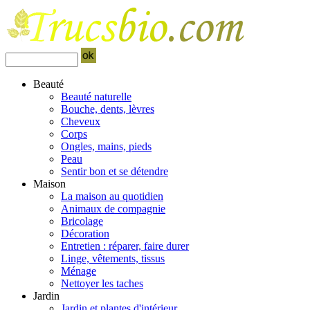
Beauté
Beauté naturelle
Bouche, dents, lèvres
Cheveux
Corps
Ongles, mains, pieds
Peau
Sentir bon et se détendre
Maison
La maison au quotidien
Animaux de compagnie
Bricolage
Décoration
Entretien : réparer, faire durer
Linge, vêtements, tissus
Ménage
Nettoyer les taches
Jardin
Jardin et plantes d'intérieur