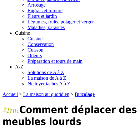
Arrosage
Engrais et fumure
Fleurs et jardin
Légumes, fruits, potager et verger
Maladies, parasites
Cuisine
Cuisine
Conservation
Cuisson
Odeurs
Préparation et tours de main
A-Z
Solutions de A à Z
La maison de A à Z
Nettoyer taches A à Z
Accueil
>
La maison au quotidien
>
Bricolage
Comment déplacer des
meubles lourds