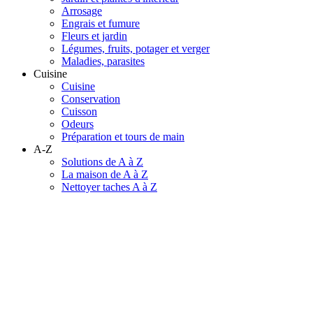
Arrosage
Engrais et fumure
Fleurs et jardin
Légumes, fruits, potager et verger
Maladies, parasites
Cuisine
Cuisine
Conservation
Cuisson
Odeurs
Préparation et tours de main
A-Z
Solutions de A à Z
La maison de A à Z
Nettoyer taches A à Z