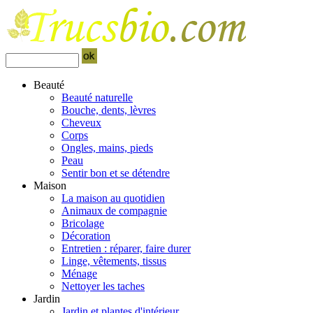
Beauté
Beauté naturelle
Bouche, dents, lèvres
Cheveux
Corps
Ongles, mains, pieds
Peau
Sentir bon et se détendre
Maison
La maison au quotidien
Animaux de compagnie
Bricolage
Décoration
Entretien : réparer, faire durer
Linge, vêtements, tissus
Ménage
Nettoyer les taches
Jardin
Jardin et plantes d'intérieur