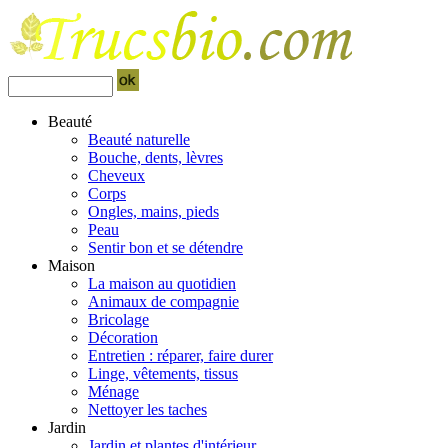
Beauté
Beauté naturelle
Bouche, dents, lèvres
Cheveux
Corps
Ongles, mains, pieds
Peau
Sentir bon et se détendre
Maison
La maison au quotidien
Animaux de compagnie
Bricolage
Décoration
Entretien : réparer, faire durer
Linge, vêtements, tissus
Ménage
Nettoyer les taches
Jardin
Jardin et plantes d'intérieur