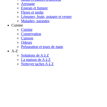
Arrosage
Engrais et fumure
Fleurs et jardin
Légumes, fruits, potager et verger
Maladies, parasites
Cuisine
Cuisine
Conservation
Cuisson
Odeurs
Préparation et tours de main
A-Z
Solutions de A à Z
La maison de A à Z
Nettoyer taches A à Z