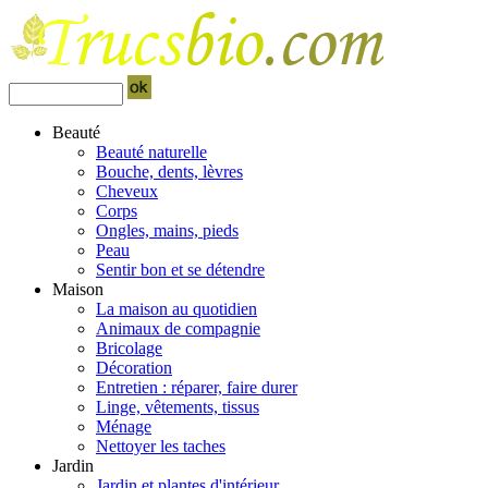
Beauté
Beauté naturelle
Bouche, dents, lèvres
Cheveux
Corps
Ongles, mains, pieds
Peau
Sentir bon et se détendre
Maison
La maison au quotidien
Animaux de compagnie
Bricolage
Décoration
Entretien : réparer, faire durer
Linge, vêtements, tissus
Ménage
Nettoyer les taches
Jardin
Jardin et plantes d'intérieur