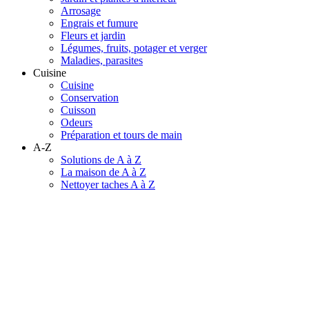
Arrosage
Engrais et fumure
Fleurs et jardin
Légumes, fruits, potager et verger
Maladies, parasites
Cuisine
Cuisine
Conservation
Cuisson
Odeurs
Préparation et tours de main
A-Z
Solutions de A à Z
La maison de A à Z
Nettoyer taches A à Z