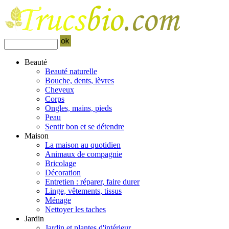
Beauté
Beauté naturelle
Bouche, dents, lèvres
Cheveux
Corps
Ongles, mains, pieds
Peau
Sentir bon et se détendre
Maison
La maison au quotidien
Animaux de compagnie
Bricolage
Décoration
Entretien : réparer, faire durer
Linge, vêtements, tissus
Ménage
Nettoyer les taches
Jardin
Jardin et plantes d'intérieur