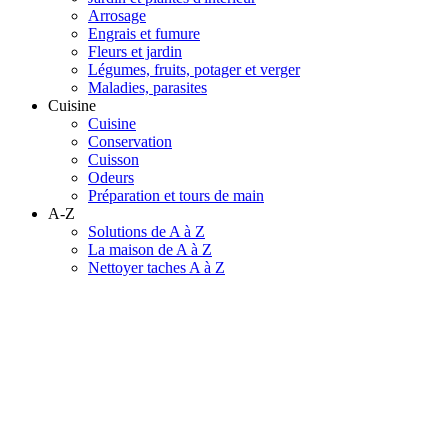
Arrosage
Engrais et fumure
Fleurs et jardin
Légumes, fruits, potager et verger
Maladies, parasites
Cuisine
Cuisine
Conservation
Cuisson
Odeurs
Préparation et tours de main
A-Z
Solutions de A à Z
La maison de A à Z
Nettoyer taches A à Z