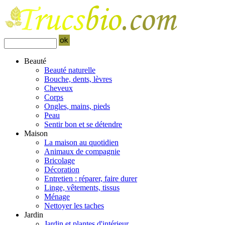
Beauté
Beauté naturelle
Bouche, dents, lèvres
Cheveux
Corps
Ongles, mains, pieds
Peau
Sentir bon et se détendre
Maison
La maison au quotidien
Animaux de compagnie
Bricolage
Décoration
Entretien : réparer, faire durer
Linge, vêtements, tissus
Ménage
Nettoyer les taches
Jardin
Jardin et plantes d'intérieur