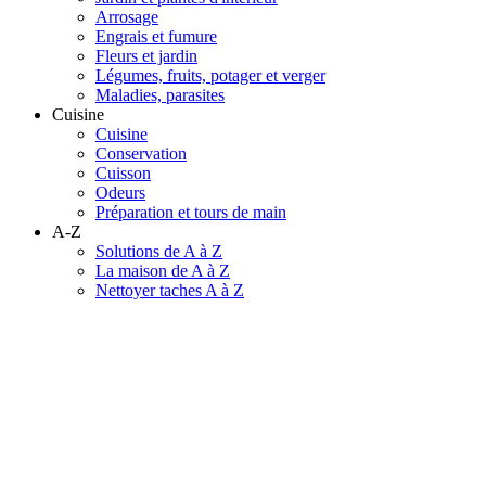
Arrosage
Engrais et fumure
Fleurs et jardin
Légumes, fruits, potager et verger
Maladies, parasites
Cuisine
Cuisine
Conservation
Cuisson
Odeurs
Préparation et tours de main
A-Z
Solutions de A à Z
La maison de A à Z
Nettoyer taches A à Z