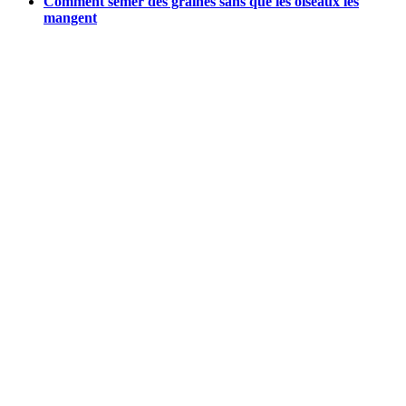
Comment semer des graines sans que les oiseaux les
mangent