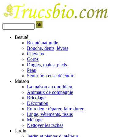
Beauté
Beauté naturelle
Bouche, dents, lèvres
Cheveux
Corps
Ongles, mains, pieds
Peau
Sentir bon et se détendre
Maison
La maison au quotidien
Animaux de compagnie
Bricolage
Décoration
Entretien : réparer, faire durer
Linge, vêtements, tissus
Ménage
Nettoyer les taches
Jardin
Jardin et plantes d'intérieur