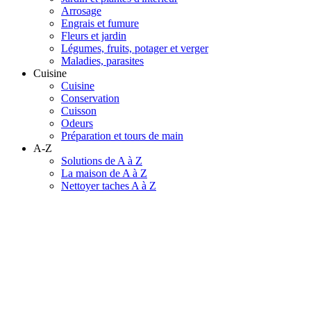
Arrosage
Engrais et fumure
Fleurs et jardin
Légumes, fruits, potager et verger
Maladies, parasites
Cuisine
Cuisine
Conservation
Cuisson
Odeurs
Préparation et tours de main
A-Z
Solutions de A à Z
La maison de A à Z
Nettoyer taches A à Z