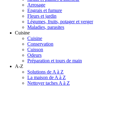
Arrosage
Engrais et fumure
Fleurs et jardin
Légumes, fruits, potager et verger
Maladies, parasites
Cuisine
Cuisine
Conservation
Cuisson
Odeurs
Préparation et tours de main
A-Z
Solutions de A à Z
La maison de A à Z
Nettoyer taches A à Z