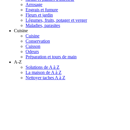
Arrosage
Engrais et fumure
Fleurs et jardin
Légumes, fruits, potager et verger
Maladies, parasites
Cuisine
Cuisine
Conservation
Cuisson
Odeurs
Préparation et tours de main
A-Z
Solutions de A à Z
La maison de A à Z
Nettoyer taches A à Z