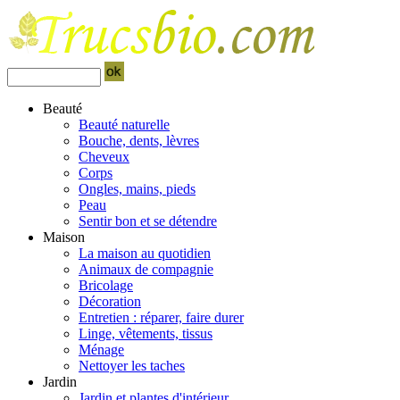
Beauté
Beauté naturelle
Bouche, dents, lèvres
Cheveux
Corps
Ongles, mains, pieds
Peau
Sentir bon et se détendre
Maison
La maison au quotidien
Animaux de compagnie
Bricolage
Décoration
Entretien : réparer, faire durer
Linge, vêtements, tissus
Ménage
Nettoyer les taches
Jardin
Jardin et plantes d'intérieur