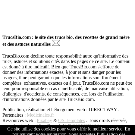
TrucsBio.com : le site des trucs bio, des recettes de grand-mère
et des astuces naturelles
TrucsBio.com décline toute responsabilité autre qu'informative des
trucs, astuces et solutions cités dans les pages de ce site. Le contenu
est donné à titre indicatif. Bien que TrucsBio.com s'efforce de
donner des informations exactes, à jour et sans danger pour les
usagers, il ne peut garantir que les informations sont forcément
complètes, exhaustives, exactes ou à jour. TrucsBio.com ne peut être
tenu pour responsable en cas d'inefficacité, de mauvaise utilisation,
d'allergies, d'accidents, de conséquences, etc. lors de l'utilisation
d'informations données par le site TrucsBio.com.
Publication, réalisation et hébergement web : DIRECTWAY .
Partenaires :
Medicinales.fr
Ressources web :
Pixabay
&
OS Templates
. Tous droits réservés,
reproduction interdite - Copyright ©
DIRECTWAY
Ce site utilise des cookies pour vous offrir le meilleur service. En
poursuivant votre navigation, vous acceptez l’utilisation des